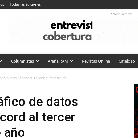
nos
Todas las ediciones
- Advertisement -
Columnistas
Araña RAM
Revistas Online
Catálogo T
anzó nuevo récord al tercer trimestre de...
ráfico de datos
cord al tercer
e año