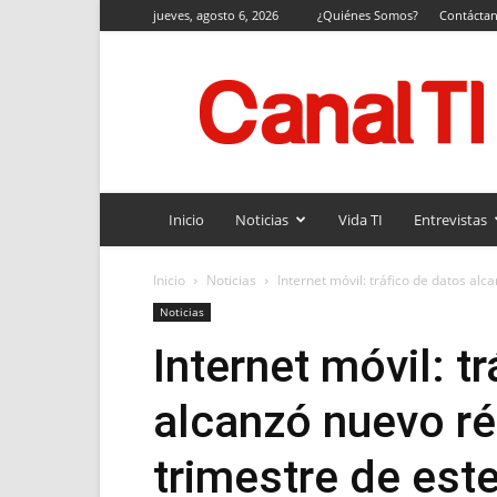
jueves, agosto 6, 2026
¿Quiénes Somos?
Contácta
Canal
TI
Inicio
Noticias
Vida TI
Entrevistas
Inicio
Noticias
Internet móvil: tráfico de datos alc
Noticias
Internet móvil: t
alcanzó nuevo ré
trimestre de est