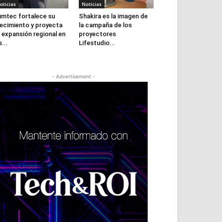
oticias
Noticias
mtec fortalece su
Shakira es la imagen de
ecimiento y proyecta
la campaña de los
 expansión regional en
proyectores
s...
Lifestudio...
- Advertisement -