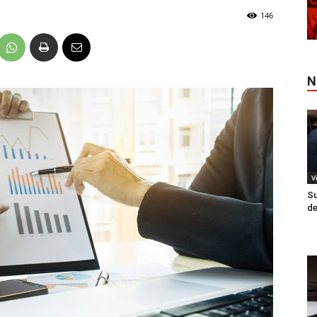
146
N
V
Su
de