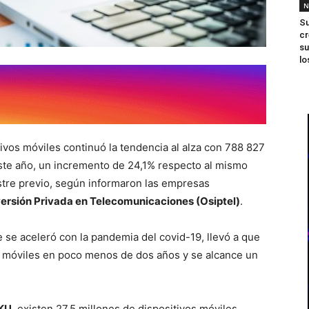
N
Su
cr
su
lo
tivos móviles continuó la tendencia al alza con 788 827
 este año, un incremento de 24,1% respecto al mismo
stre previo, según informaron las empresas
ersión Privada en Telecomunicaciones (Osiptel)
.
 se aceleró con la pandemia del covid-19, llevó a que
 móviles en poco menos de dos años y se alcance un
KU
, existen 27.5 millones de dispositivos móviles