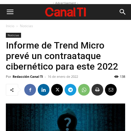
- Advertisement -
Inicio
Noticias
Noticias
Informe de Trend Micro
prevé un contraataque
cibernético para este 2022
Por
Redacción Canal TI
-
16 de enero de 2022
138