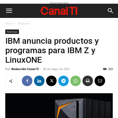
- Advertisement -
Inicio
Noticias
Noticias
IBM anuncia productos y
programas para IBM Z y
LinuxONE
Por
Redacción Canal TI
-
30 de mayo de 2021
293