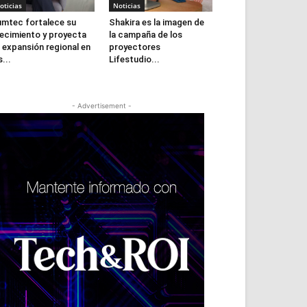
oticias
Noticias
mtec fortalece su
Shakira es la imagen de
ecimiento y proyecta
la campaña de los
 expansión regional en
proyectores
s...
Lifestudio...
- Advertisement -