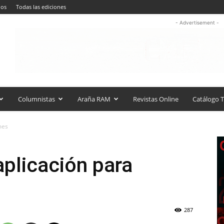
nos
Todas las ediciones
- Advertisement -
Columnistas
Araña RAM
Revistas Online
Catálogo T
mes
plicación para
287