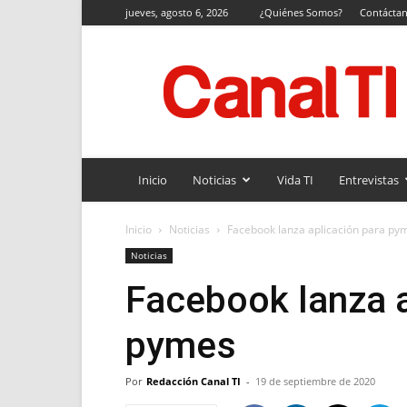
jueves, agosto 6, 2026
¿Quiénes Somos?
Contácta
Canal
TI
Inicio
Noticias
Vida TI
Entrevistas
Inicio
Noticias
Facebook lanza aplicación para py
Noticias
Facebook lanza a
pymes
Por
Redacción Canal TI
-
19 de septiembre de 2020