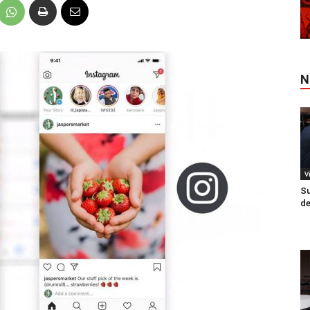
N
V
Su
de