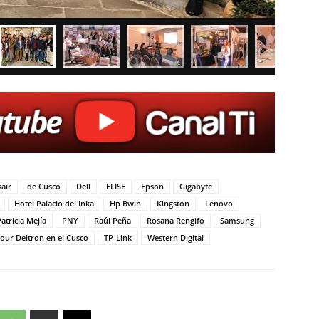
air
de Cusco
Dell
ELISE
Epson
Gigabyte
Hotel Palacio del Inka
Hp Bwin
Kingston
Lenovo
atricia Mejía
PNY
Raúl Peña
Rosana Rengifo
Samsung
our Deltron en el Cusco
TP-Link
Western Digital