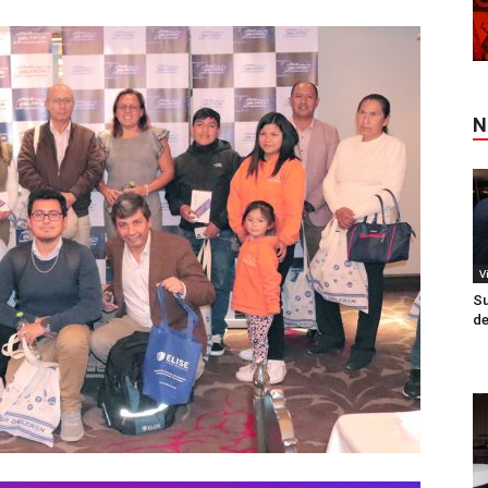
N
V
Su
de