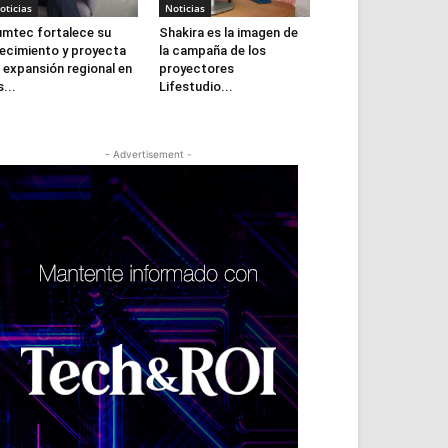
oticias
Noticias
mtec fortalece su
Shakira es la imagen de
ecimiento y proyecta
la campaña de los
 expansión regional en
proyectores
s...
Lifestudio...
- Advertisement -