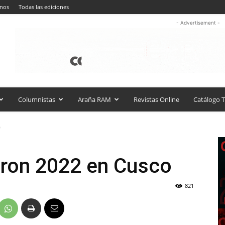
anos
Todas las ediciones
- Advertisement -
Columnistas
Araña RAM
Revistas Online
Catálogo T
o
tron 2022 en Cusco
821