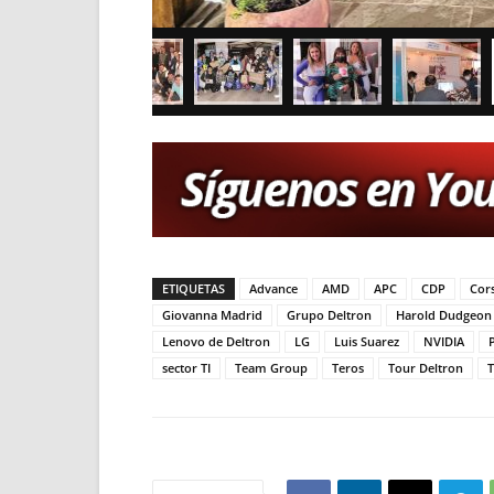
ETIQUETAS
Advance
AMD
APC
CDP
Cors
Giovanna Madrid
Grupo Deltron
Harold Dudgeon
Lenovo de Deltron
LG
Luis Suarez
NVIDIA
P
sector TI
Team Group
Teros
Tour Deltron
T