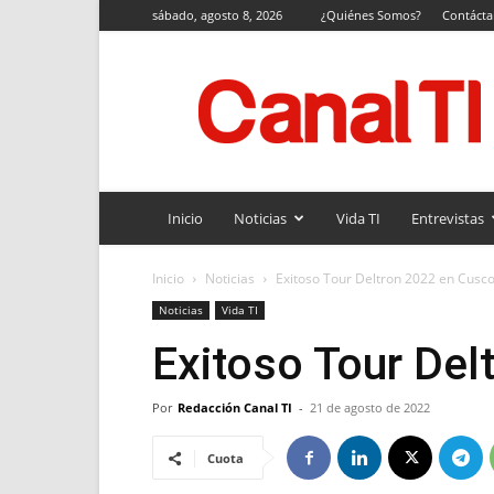
sábado, agosto 8, 2026
¿Quiénes Somos?
Contáct
Canal
TI
Inicio
Noticias
Vida TI
Entrevistas
Inicio
Noticias
Exitoso Tour Deltron 2022 en Cusc
Noticias
Vida TI
Exitoso Tour Del
Por
Redacción Canal TI
-
21 de agosto de 2022
Cuota