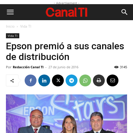
- Advertisement -
Inicio
Vida TI
Vida TI
Epson premió a sus canales
de distribución
Por
Redacción Canal TI
-
27 de junio de 2016
3145