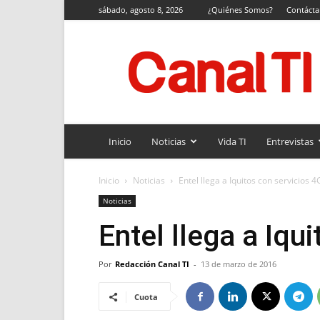
sábado, agosto 8, 2026
¿Quiénes Somos?
Contáct
Canal
TI
Inicio
Noticias
Vida TI
Entrevistas
Inicio
Noticias
Entel llega a Iquitos con servicios 4
Noticias
Entel llega a Iqu
Por
Redacción Canal TI
-
13 de marzo de 2016
Cuota