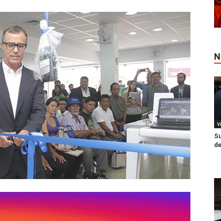
N
V
Su
de