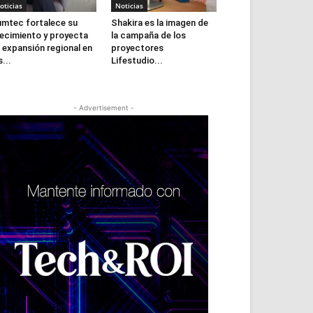
oticias
Noticias
mtec fortalece su
Shakira es la imagen de
ecimiento y proyecta
la campaña de los
 expansión regional en
proyectores
s...
Lifestudio...
- Advertisement -