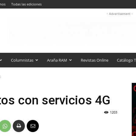
anos
Todas las ediciones
- Advertisement -
Columnistas
Araña RAM
Revistas Online
Catálogo T
G
itos con servicios 4G
1203