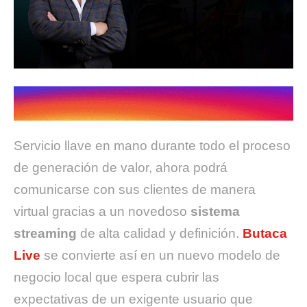
Servicio llave en mano durante todo el proceso
de generación de valor, ahora podrá
comunicarse con sus clientes de manera
virtual gracias a un novedoso
sistema
streaming
de alta calidad y definición.
Butaca
Live
se convierte así en un nuevo modelo de
negocio local que espera cubrir las
expectativas de un exigente usuario que