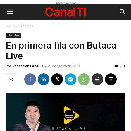
- Advertisement -
Inicio
Noticias
Noticias
En primera fila con Butaca
Live
Por
Redacción Canal TI
-
29 de agosto de 2020
701