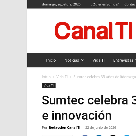
domingo, agosto 9, 2026
¿Quiénes Somos?
Contác
Canal
TI
Inicio
Noticias
Vida TI
Entrevistas
Inicio
Vida TI
Sumtec celebra 35 años de liderazgo
Vida TI
Sumtec celebra 3
e innovación
Por
Redacción Canal TI
-
22 de junio de 2026