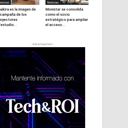
oticias
Noticias
akira es la imagen de
Movistar se consolida
 campaña de los
como el socio
oyectores
estratégico para ampliar
festudio...
el acceso...
- Advertisement -