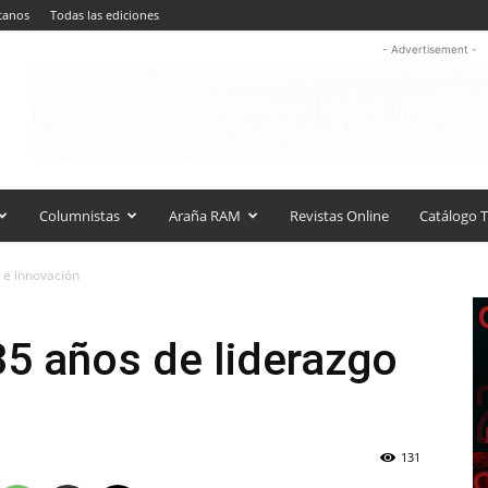
tanos
Todas las ediciones
- Advertisement -
Columnistas
Araña RAM
Revistas Online
Catálogo T
 e innovación
5 años de liderazgo
131