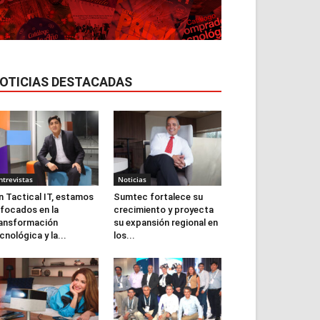
OTICIAS DESTACADAS
ntrevistas
Noticias
n Tactical IT, estamos
Sumtec fortalece su
focados en la
crecimiento y proyecta
ansformación
su expansión regional en
cnológica y la...
los...