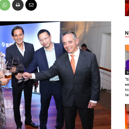
N
E
“E
en
tr
te