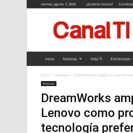
viernes, agosto 7, 2026
¿Quiénes Somos?
Contácta
Canal
TI
Inicio
Noticias
Vida TI
Entrevistas
Inicio
Noticias
DreamWorks amplía su relación con
Noticias
DreamWorks ampl
Lenovo como pr
tecnología prefe