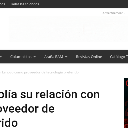
nos
Todas las ediciones
- Advertisement -
Columnistas
Araña RAM
Revistas Online
Catálogo T
 Lenovo como proveedor de tecnología preferido
ía su relación con
oveedor de
rido