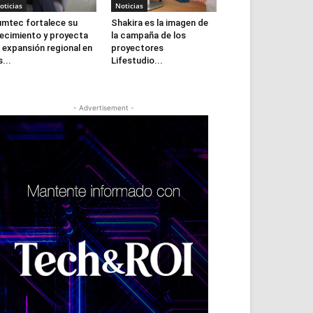
oticias
Noticias
mtec fortalece su
Shakira es la imagen de
ecimiento y proyecta
la campaña de los
 expansión regional en
proyectores
s...
Lifestudio...
- Advertisement -