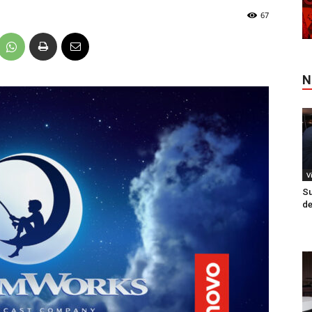
67
N
V
Su
de