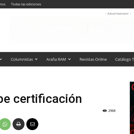
anos
Todas las ediciones
- Advertisement -
Columnistas
Araña RAM
Revistas Online
Catálogo T
be certificación
2968