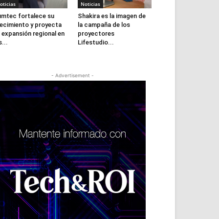
oticias
Noticias
mtec fortalece su
Shakira es la imagen de
ecimiento y proyecta
la campaña de los
 expansión regional en
proyectores
s...
Lifestudio...
- Advertisement -