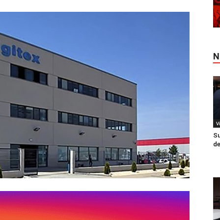
N
V
Su
de