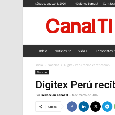
sábado, agosto 8, 2026
¿Quiénes Somos?
Contáct
Canal
TI
Inicio
Noticias
Vida TI
Entrevistas
Inicio
Noticias
Digitex Perú recibe certificación
Noticias
Digitex Perú reci
Por
Redacción Canal TI
-
8 de marzo de 2016
Cuota