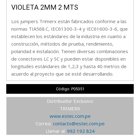
VIOLETA 2MM 2 MTS
Los jumpers Trimerx están fabricados conforme a las
normas TIA568.C, IEC61300-3-4 y IEC61600-3-6, que
establecen los estándares de la industria en cuanto a
construcción, métodos de prueba, rendimiento,
polaridad e instalación. Tienen diversas combinaciones
de conectores LC y SC y pueden estar disponibles en
longitudes estándares de 1,2,3 y hasta 40 metros de
acuerdo al proyecto que se esté desarrollando.
Código: P05351
Distribuidor Exclusivo
TRIMERX
www.estec.com.pe
Correo:
contacto@estec.com.pe
Llamar al:
992 192 824