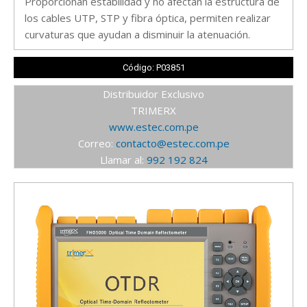
Proporcionan estabilidad y no afectan la estructura de
los cables UTP, STP y fibra óptica, permiten realizar
curvaturas que ayudan a disminuir la atenuación.
Código: P03851
Distribuidor Exclusivo
TRIMERX
www.estec.com.pe
Correo:
contacto@estec.com.pe
Llamar al:
992 192 824