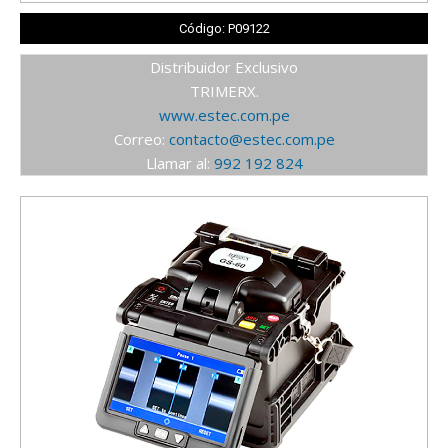
Código: P09122
Distribuidor Exclusivo
TRIMERX.
www.estec.com.pe
Correo:
contacto@estec.com.pe
Llamar al:
992 192 824