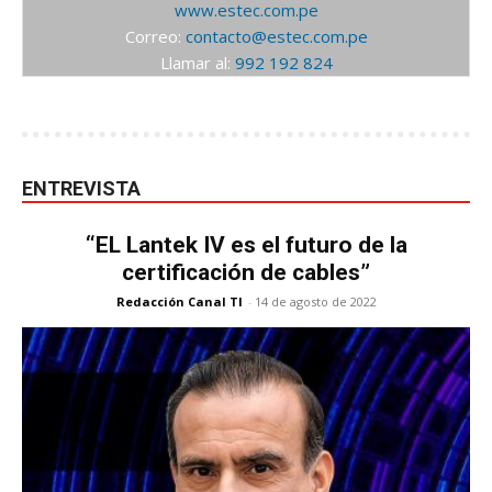
www.estec.com.pe
Correo:
contacto@estec.com.pe
Llamar al:
992 192 824
ENTREVISTA
“EL Lantek IV es el futuro de la
certificación de cables”
Redacción Canal TI
-
14 de agosto de 2022