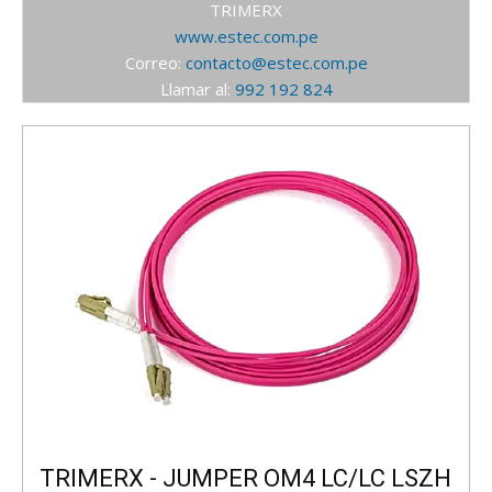
TRIMERX
www.estec.com.pe
Correo:
contacto@estec.com.pe
Llamar al:
992 192 824
TRIMERX - JUMPER OM4 LC/LC LSZH