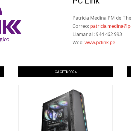
PC Link
Patricia Medina PM de Th
Correo:
patricia.medina@p
Llamar al : 944 462 993
Web:
www.pclink.pe
CACFTK0024