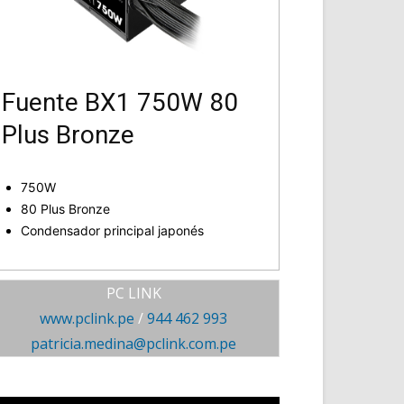
Fuente BX1 750W 80
Plus Bronze
750W
80 Plus Bronze
Condensador principal japonés
PC LINK
www.pclink.pe
/
944 462 993
patricia.medina@pclink.com.pe