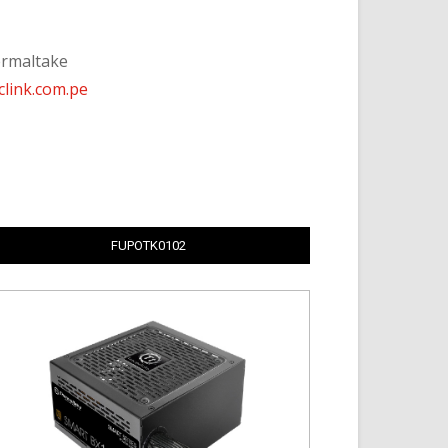
ermaltake
clink.com.pe
FUPOTK0102