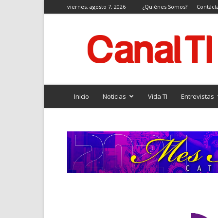
viernes, agosto 7, 2026
¿Quiénes Somos?
Contáct
Canal
TI
Inicio
Noticias
Vida TI
Entrevistas