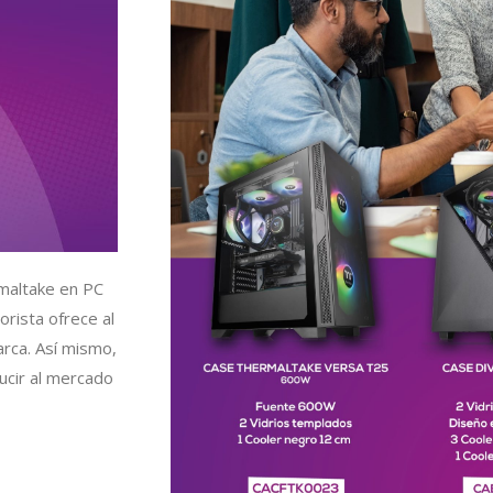
maltake en PC
orista ofrece al
arca. Así mismo,
ucir al mercado