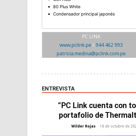
80 Plus White
Condensador principal japonés
PC LINK
www.pclink.pe
/
944 462 993
patricia.medina@pclink.com.pe
ENTREVISTA
“PC Link cuenta con to
portafolio de Thermal
Wilder Rojas
18 de octubre de 20
-