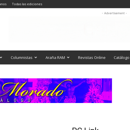
anos
Todas las ediciones
- Advertisement -
Columnistas
Araña RAM
Revistas Online
Catálogo 