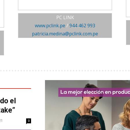
PC LINK
www.pclink.pe
/
944 462 993
patricia.medina@pclink.com.pe
do el
take”
21
0