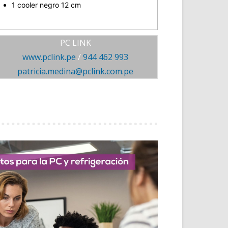
1 cooler negro 12 cm
PC LINK
www.pclink.pe
/
944 462 993
patricia.medina@pclink.com.pe