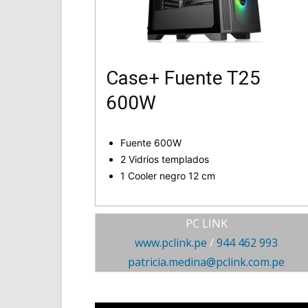
Case+ Fuente T25
600W
Fuente 600W
2 Vidrios templados
1 Cooler negro 12 cm
PC LINK
www.pclink.pe
/
944 462 993
patricia.medina@pclink.com.pe