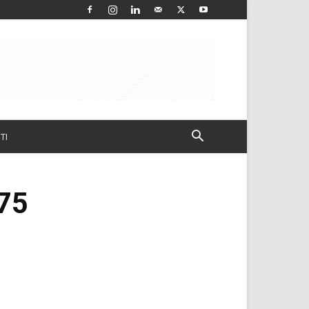
TI
975