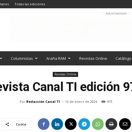
tanos
Todas las ediciones
- Advertisement -
Columnistas
Araña RAM
Revistas Online
Catálogo 
Revistas Online
evista
Canal TI edición 
-
Por
Redacción Canal TI
12 de enero de 2026
473
Cuota