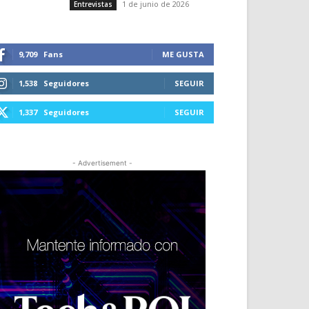
1 de junio de 2026
Entrevistas
9,709
Fans
ME GUSTA
1,538
Seguidores
SEGUIR
1,337
Seguidores
SEGUIR
- Advertisement -