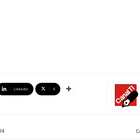
Linkedin
X
74
C