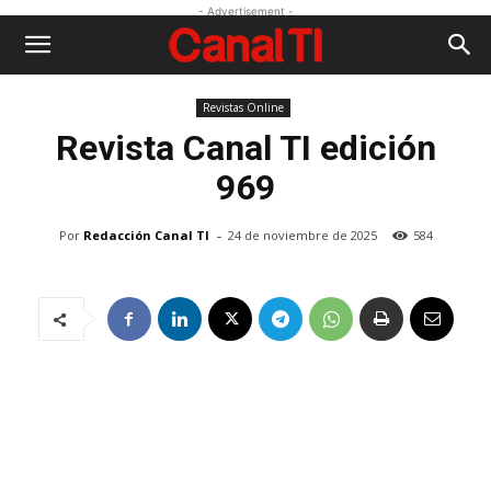
- Advertisement -
Revistas Online
Revista
Canal TI edición
969
-
Por
Redacción Canal TI
24 de noviembre de 2025
584