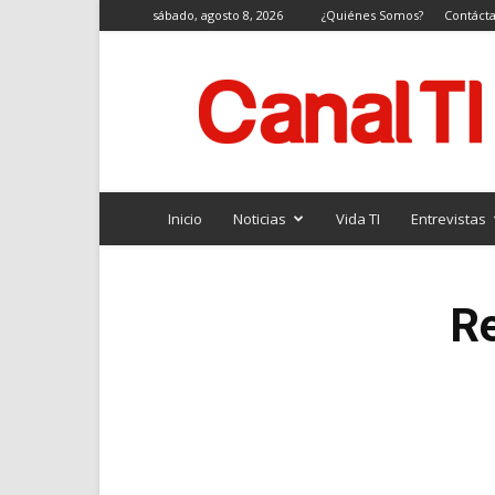
sábado, agosto 8, 2026
¿Quiénes Somos?
Contáct
Canal
TI
Inicio
Noticias
Vida TI
Entrevistas
R