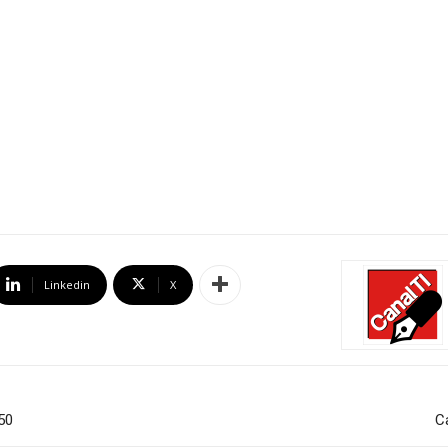
Linkedin
X
50
C