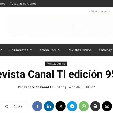
anos
Todas las ediciones
- Advertisement -
Columnistas
Araña RAM
Revistas Online
Catálogo 
Revistas Online
evista
Canal TI edición 
-
Por
Redacción Canal TI
14 de julio de 2025
562
Cuota