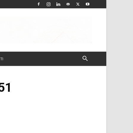
TI
951