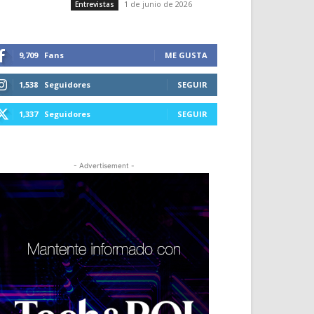
1 de junio de 2026
Entrevistas
9,709
Fans
ME GUSTA
1,538
Seguidores
SEGUIR
1,337
Seguidores
SEGUIR
- Advertisement -