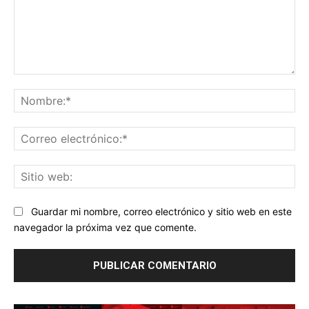
Comentario:
No
Co
ele
Sit
we
Guardar mi nombre, correo electrónico y sitio web en este
navegador la próxima vez que comente.