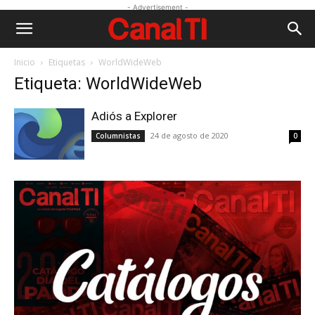
- Advertisement -
Inicio
Etiquetas
WorldWideWeb
Etiqueta: WorldWideWeb
Adiós a Explorer
24 de agosto de 2020
Columnistas
0