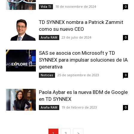
18 de noviembre de 2024
Vida TI
0
TD SYNNEX nombra a Patrick Zammit
como su nuevo CEO
23 de julio de 2024
Araña RAM
0
SAS se asocia con Microsoft y TD
SYNNEX para impulsar soluciones de IA
generativa
25 de septiembre de 2023
Noticias
0
Paola Aybar es la nueva BDM de Google
en TD SYNNEX
19 de febrero de 2023
Araña RAM
0
1
2