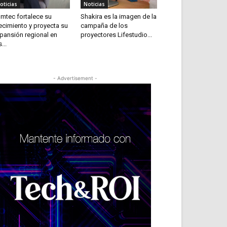
oticias
Noticias
mtec fortalece su
Shakira es la imagen de la
ecimiento y proyecta su
campaña de los
pansión regional en
proyectores Lifestudio...
...
- Advertisement -