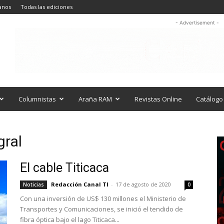
anos
Todas las ediciones
- Advertisement -
Columnistas
Araña RAM
Revistas Online
Catálogo 
gral
El cable Titicaca
Redacción Canal TI
-
17 de agosto de 2020
Noticias
0
Con una inversión de US$ 130 millones el Ministerio de
Transportes y Comunicaciones, se inició el tendido de
fibra óptica bajo el lago Titicaca...