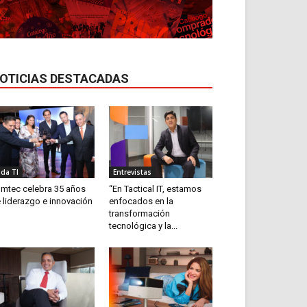
OTICIAS DESTACADAS
ida TI
Entrevistas
mtec celebra 35 años
“En Tactical IT, estamos
 liderazgo e innovación
enfocados en la
transformación
tecnológica y la...