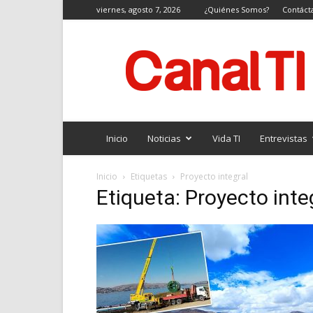
viernes, agosto 7, 2026
¿Quiénes Somos?
Contáct
Canal
TI
Inicio
Noticias
Vida TI
Entrevistas
Inicio
Etiquetas
Proyecto integral
Etiqueta: Proyecto inte