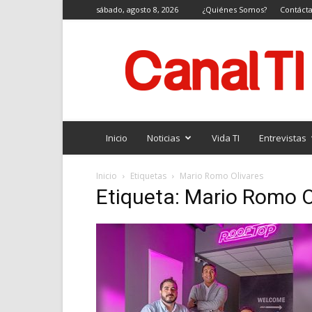
sábado, agosto 8, 2026
¿Quiénes Somos?
Contáct
Canal
TI
Inicio
Noticias
Vida TI
Entrevistas
Inicio
Etiquetas
Mario Romo Olivares
Etiqueta: Mario Romo O