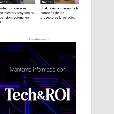
oticias
Noticias
mtec fortalece su
Shakira es la imagen de la
ecimiento y proyecta su
campaña de los
pansión regional en
proyectores Lifestudio...
...
- Advertisement -