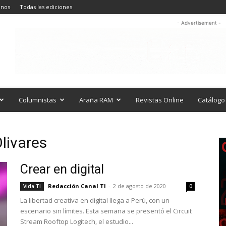
anos
Todas las ediciones
- Advertisement -
Columnistas
Araña RAM
Revistas Online
Catálogo 
livares
Crear en digital
Redacción Canal TI
-
2 de agosto de 2020
Vida TI
0
La libertad creativa en digital llega a Perú, con un
escenario sin límites. Esta semana se presentó el Circuit
Stream Rooftop Logitech, el estudio...