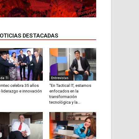
OTICIAS DESTACADAS
ida TI
Entrevistas
mtec celebra 35 años
“En Tactical IT, estamos
 liderazgo e innovación
enfocados en la
transformación
tecnológica y la...