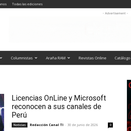
anos
Todas las ediciones
- Advertisement -
Columnistas
Araña RAM
Revistas Online
Catálogo 
Licencias OnLine y Microsoft
reconocen a sus canales de
Perú
Redacción Canal TI
-
30 de junio de 2026
Noticias
0