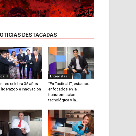
OTICIAS DESTACADAS
ida TI
Entrevistas
mtec celebra 35 años
“En Tactical IT, estamos
 liderazgo e innovación
enfocados en la
transformación
tecnológica y la...