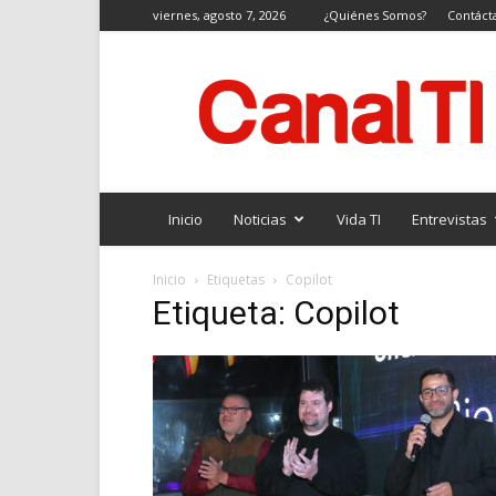
viernes, agosto 7, 2026
¿Quiénes Somos?
Contáct
Canal
TI
Inicio
Noticias
Vida TI
Entrevistas
Inicio
Etiquetas
Copilot
Etiqueta: Copilot