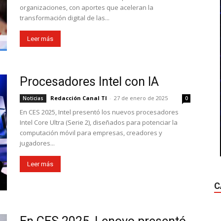
organizaciones, con aportes que aceleran la
transformación digital de las...
Leer más
Procesadores Intel con IA
Redacción Canal TI
-
27 de enero de 2025
Noticias
0
En CES 2025, Intel presentó los nuevos procesadores
Intel Core Ultra (Serie 2), diseñados para potenciar la
computación móvil para empresas, creadores y
jugadores...
Leer más
C