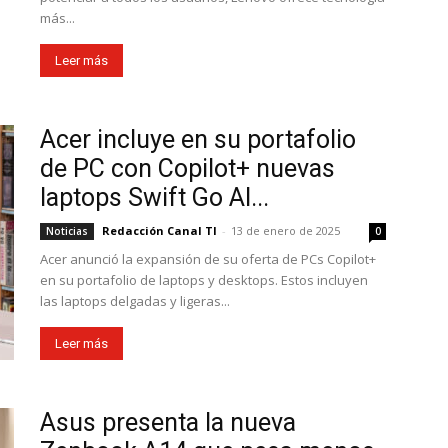
más...
Leer más
Acer incluye en su portafolio
de PC con Copilot+ nuevas
laptops Swift Go AI...
Redacción Canal TI
-
13 de enero de 2025
Noticias
0
Acer anunció la expansión de su oferta de PCs Copilot+
en su portafolio de laptops y desktops. Estos incluyen
las laptops delgadas y ligeras...
Leer más
Asus presenta la nueva