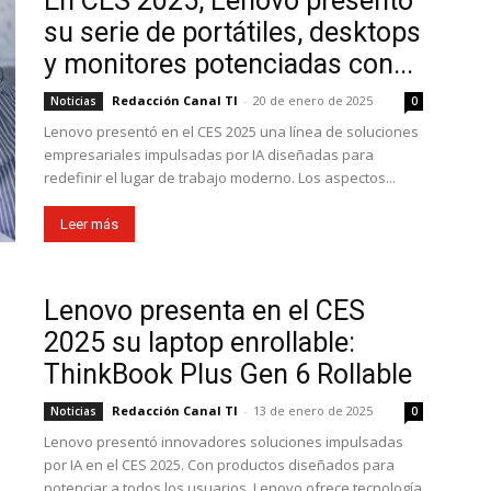
En CES 2025, Lenovo presentó
su serie de portátiles, desktops
y monitores potenciadas con...
Redacción Canal TI
-
20 de enero de 2025
Noticias
0
Lenovo presentó en el CES 2025 una línea de soluciones
empresariales impulsadas por IA diseñadas para
redefinir el lugar de trabajo moderno. Los aspectos...
Leer más
Lenovo presenta en el CES
2025 su laptop enrollable:
ThinkBook Plus Gen 6 Rollable
Redacción Canal TI
-
13 de enero de 2025
Noticias
0
Lenovo presentó innovadores soluciones impulsadas
por IA en el CES 2025. Con productos diseñados para
potenciar a todos los usuarios, Lenovo ofrece tecnología