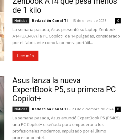
Zenbook A14 que pesa menos
de 1 kilo
Redacción Canal TI
-
13 de enero de 2025
Noticias
0
La semana pasada, Asus presentó su laptop Zenbook
A14 (UX3407), la PC Copilot+ de 14 pulgadas, considerado
por el fabricante como la primera portátil...
Leer más
Asus lanza la nueva
ExpertBook P5, su primera PC
Copilot+
Redacción Canal TI
-
23 de diciembre de 2024
Noticias
0
La semana pasada, Asus anunció ExpertBook P5 (P5405),
una PC Copilot+ diseñada para empoderar a los
profesionales modernos. Impulsado por el último
procesador Intel...