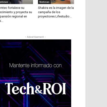
oticias
Noticias
mtec fortalece su
Shakira es la imagen de la
ecimiento y proyecta su
campaña de los
pansión regional en
proyectores Lifestudio...
...
- Advertisement -