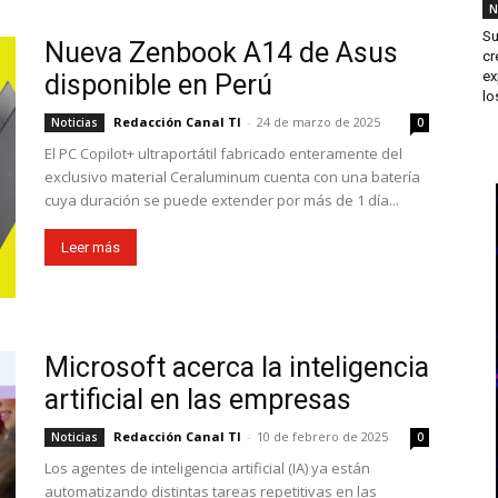
N
Su
Nueva Zenbook A14 de Asus
cr
ex
disponible en Perú
los
Redacción Canal TI
-
24 de marzo de 2025
Noticias
0
El PC Copilot+ ultraportátil fabricado enteramente del
exclusivo material Ceraluminum cuenta con una batería
cuya duración se puede extender por más de 1 día...
Leer más
Microsoft acerca la inteligencia
artificial en las empresas
Redacción Canal TI
-
10 de febrero de 2025
Noticias
0
Los agentes de inteligencia artificial (IA) ya están
automatizando distintas tareas repetitivas en las