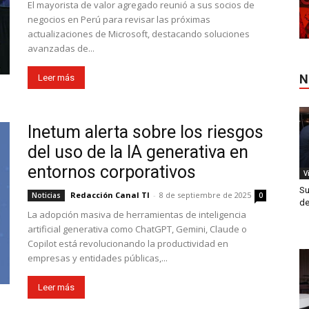
El mayorista de valor agregado reunió a sus socios de
negocios en Perú para revisar las próximas
actualizaciones de Microsoft, destacando soluciones
avanzadas de...
N
Leer más
Inetum alerta sobre los riesgos
del uso de la IA generativa en
entornos corporativos
V
Su
Redacción Canal TI
-
8 de septiembre de 2025
Noticias
0
de
La adopción masiva de herramientas de inteligencia
artificial generativa como ChatGPT, Gemini, Claude o
Copilot está revolucionando la productividad en
empresas y entidades públicas,...
Leer más