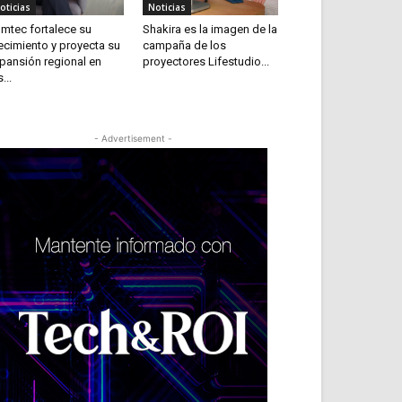
oticias
Noticias
mtec fortalece su
Shakira es la imagen de la
ecimiento y proyecta su
campaña de los
pansión regional en
proyectores Lifestudio...
...
- Advertisement -