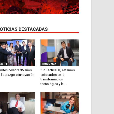
OTICIAS DESTACADAS
ida TI
Entrevistas
mtec celebra 35 años
“En Tactical IT, estamos
 liderazgo e innovación
enfocados en la
transformación
tecnológica y la...