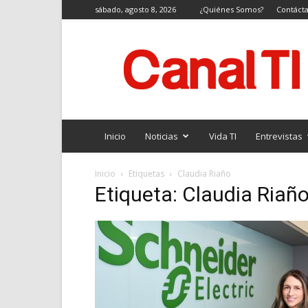
sábado, agosto 8, 2026
¿Quiénes Somos?
Contáct
Canal
TI
Inicio
Noticias
Vida TI
Entrevistas
Inicio
Etiquetas
Claudia Riaño
Etiqueta: Claudia Riañ