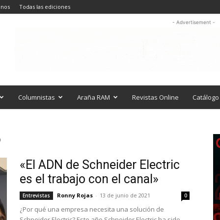
anos
Todas las ediciones
- Advertisement -
Columnistas
Araña RAM
Revistas Online
Catálogo 
o
«El ADN de Schneider Electric
es el trabajo con el canal»
Ronny Rojas
-
13 de junio de 2021
Entrevistas
0
¿Por qué una empresa necesita una solución de
Schneider Electric? Este año Schneider Electric ha sido