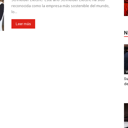
reconocida como la empresa más sostenible del mundo,
lo...
Leer más
N
V
Su
de