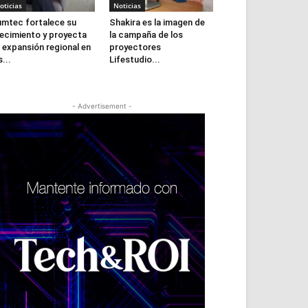
oticias
Noticias
mtec fortalece su
Shakira es la imagen de
ecimiento y proyecta
la campaña de los
 expansión regional en
proyectores
s...
Lifestudio...
- Advertisement -