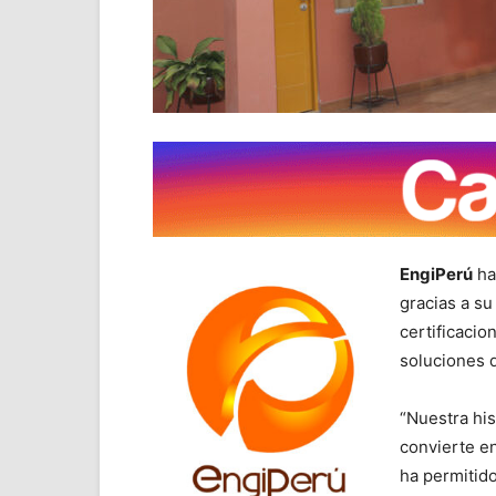
EngiPerú
ha
gracias a su
certificacio
soluciones 
“Nuestra hi
convierte e
ha permitido