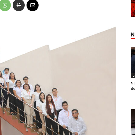
N
V
Su
de