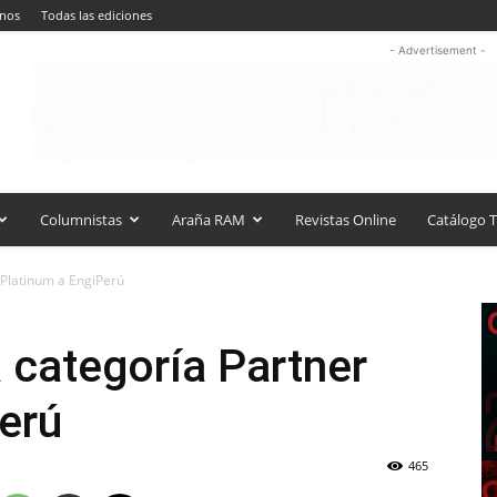
anos
Todas las ediciones
- Advertisement -
Columnistas
Araña RAM
Revistas Online
Catálogo T
 Platinum a EngiPerú
 categoría Partner
erú
465