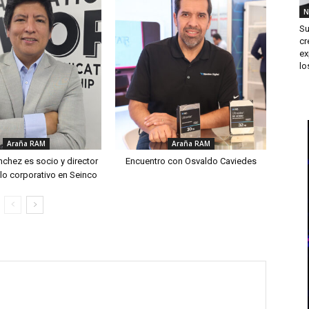
N
Su
cr
ex
los
Araña RAM
Araña RAM
chez es socio y director
Encuentro con Osvaldo Caviedes
lo corporativo en Seinco