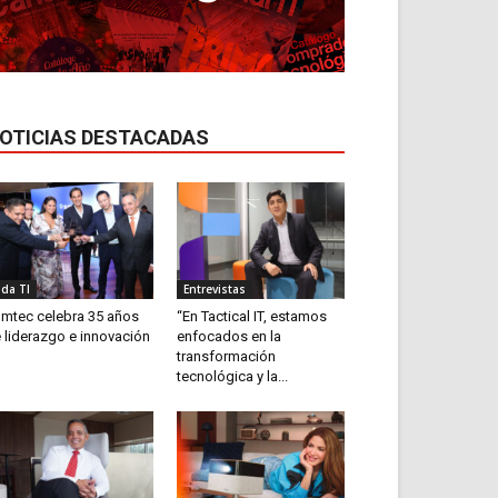
OTICIAS DESTACADAS
ida TI
Entrevistas
mtec celebra 35 años
“En Tactical IT, estamos
 liderazgo e innovación
enfocados en la
transformación
tecnológica y la...