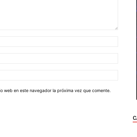
Nombre:
Correo
electróni
Sitio
web:
itio web en este navegador la próxima vez que comente.
C