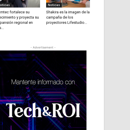
oticias
Noticias
mtec fortalece su
Shakira es la imagen de la
ecimiento y proyecta su
campaña de los
pansión regional en
proyectores Lifestudio...
...
- Advertisement -