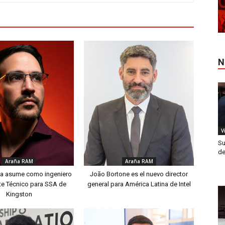
N
V
Su
de
Araña RAM
Araña RAM
a asume como ingeniero
João Bortone es el nuevo director
te Técnico para SSA de
general para América Latina de Intel
Kingston