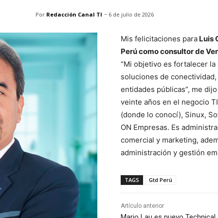
-
Por
Redacción Canal TI
6 de julio de 2026
Mis felicitaciones para
Luis 
Perú como consultor de Ven
“Mi objetivo es fortalecer la
soluciones de conectividad, 
entidades públicas”, me dij
veinte años en el negocio T
(donde lo conocí), Sinux, S
ON Empresas. Es administra
comercial y marketing, adem
administración y gestión e
TAGS
Gtd Perú
Artículo anterior
Mario Lau es nuevo Technical