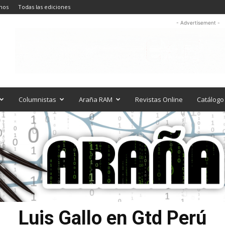
nos
Todas las ediciones
- Advertisement -
Columnistas
Araña RAM
Revistas Online
Catálogo 
Luis Gallo en Gtd Perú