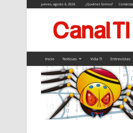
jueves, agosto 6, 2026
¿Quiénes Somos?
Contácta
Canal
TI
Inicio
Noticias
Vida TI
Entrevistas