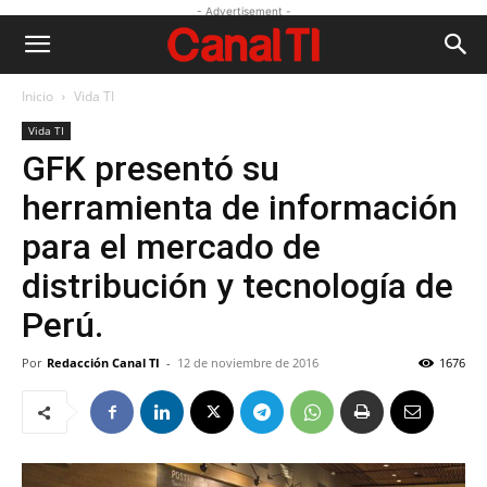
- Advertisement -
Inicio
Vida TI
Vida TI
GFK presentó su
herramienta de información
para el mercado de
distribución y tecnología de
Perú.
Por
Redacción Canal TI
-
12 de noviembre de 2016
1676