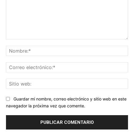
Comentario:
No
Co
ele
Sit
we
Guardar mi nombre, correo electrónico y sitio web en este
navegador la próxima vez que comente.