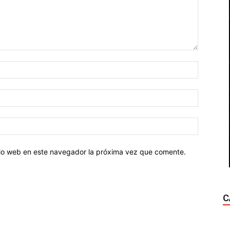
Nombre:
Correo
electróni
Sitio
web:
itio web en este navegador la próxima vez que comente.
C