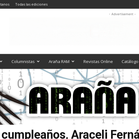
tanos
Todas las ediciones
- Advertisement -
Columnistas
Araña RAM
Revistas Online
Catálogo 
z cumpleaños, Araceli Fern