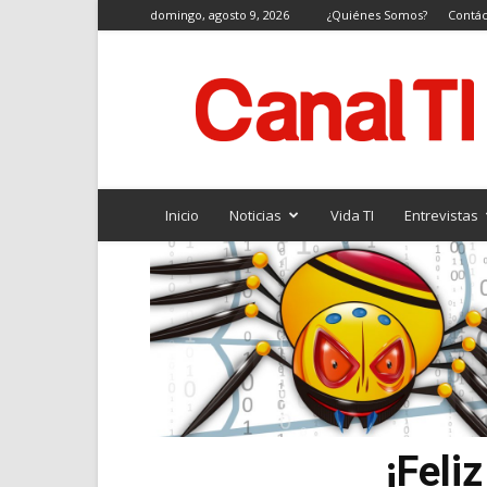
domingo, agosto 9, 2026
¿Quiénes Somos?
Contác
Canal
TI
Inicio
Noticias
Vida TI
Entrevistas
¡Feli