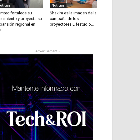
oticias
Noticias
mtec fortalece su
Shakira es la imagen de la
ecimiento y proyecta su
campaña de los
pansión regional en
proyectores Lifestudio...
...
- Advertisement -