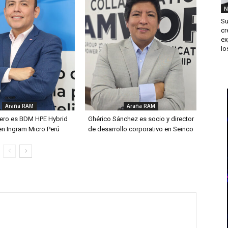
N
Su
cr
ex
los
Araña RAM
Araña RAM
ero es BDM HPE Hybrid
Ghérico Sánchez es socio y director
en Ingram Micro Perú
de desarrollo corporativo en Seinco