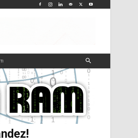
TI
ández!