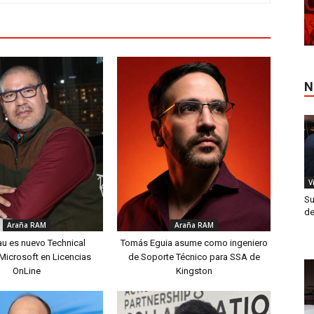
N
V
Su
de
Araña RAM
Araña RAM
au es nuevo Technical
Tomás Eguia asume como ingeniero
Microsoft en Licencias
de Soporte Técnico para SSA de
OnLine
Kingston