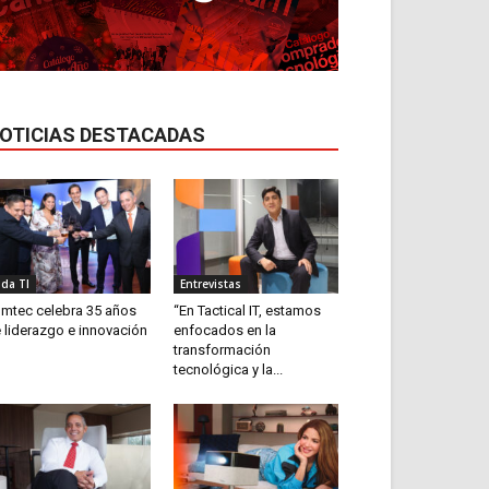
OTICIAS DESTACADAS
ida TI
Entrevistas
mtec celebra 35 años
“En Tactical IT, estamos
 liderazgo e innovación
enfocados en la
transformación
tecnológica y la...