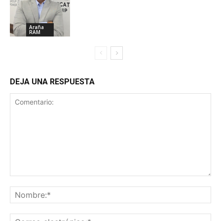
Araña
RAM
DEJA UNA RESPUESTA
Comentario:
No
Co