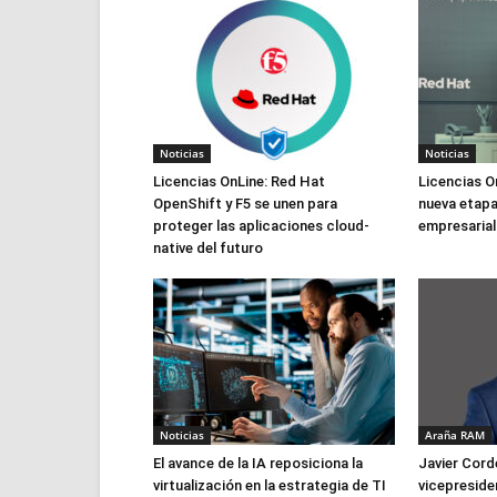
Noticias
Noticias
Licencias OnLine: Red Hat
Licencias On
OpenShift y F5 se unen para
nueva etap
proteger las aplicaciones cloud-
empresarial
native del futuro
Noticias
Araña RAM
El avance de la IA reposiciona la
Javier Cor
virtualización en la estrategia de TI
vicepreside