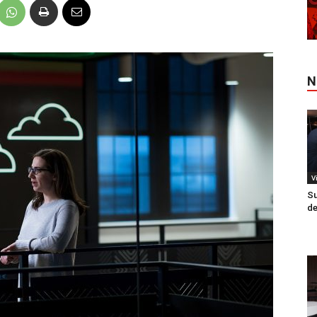
N
V
Su
de