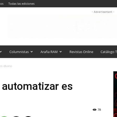
nos
Todas las ediciones
- Advertisement -
Columnistas
Araña RAM
Revistas Online
Catálogo T
s divino
 automatizar es
78