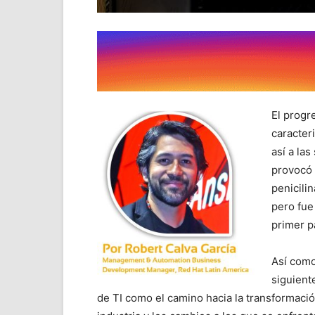
El progre
caracter
así a la
provocó 
penicili
pero fue
primer p
Así como
siguient
de TI como el camino hacia la transformación 