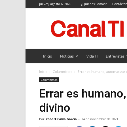
jueves, agosto 6, 2026
¿Quiénes Somos?
Contácta
Canal
TI
Inicio
Noticias
Vida TI
Entrevistas
Inicio
Columnistas
Errar es humano, automatizar e
Columnistas
Errar es humano,
divino
Por
Robert Calva García
-
14 de noviembre de 2021