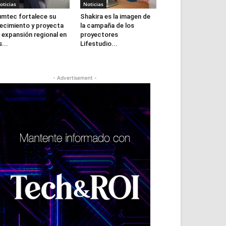
oticias
Noticias
mtec fortalece su
Shakira es la imagen de
ecimiento y proyecta
la campaña de los
 expansión regional en
proyectores
s...
Lifestudio...
- Advertisement -