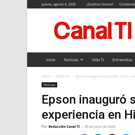
jueves, agosto 6, 2026
¿Quiénes Somos?
Contácta
Canal
TI
Inicio
Noticias
Vida TI
Entrevistas
Inicio
Noticias
Epson inauguró su primer centro d
Noticias
Epson inauguró s
experiencia en H
Por
Redacción Canal TI
-
30 de junio de 2026