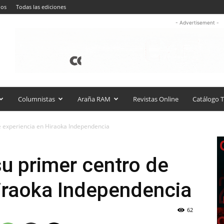
nos
Todas las ediciones
- Advertisement -
Columnistas
Araña RAM
Revistas Online
Catálogo T
e experiencia en Hiraoka Independencia
u primer centro de
iraoka Independencia
62