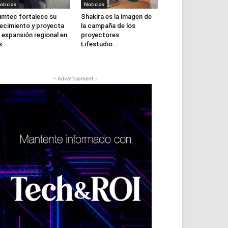
oticias
Noticias
mtec fortalece su
Shakira es la imagen de
ecimiento y proyecta
la campaña de los
 expansión regional en
proyectores
s...
Lifestudio...
- Advertisement -