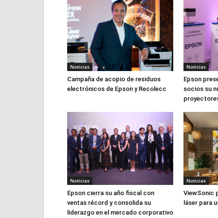
Noticias
Noticias
Campaña de acopio de residuos
Epson prese
electrónicos de Epson y Recolecc
socios su n
proyectores
Noticias
Noticias
Epson cierra su año fiscal con
ViewSonic 
ventas récord y consolida su
láser para u
liderazgo en el mercado corporativo