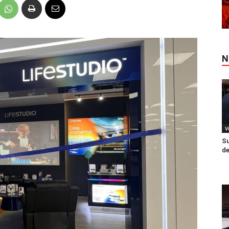
N
V
Su
de