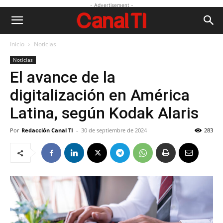
- Advertisement -
Inicio
Noticias
Noticias
El avance de la
digitalización en América
Latina, según Kodak Alaris
Por
Redacción Canal TI
-
30 de septiembre de 2024
283