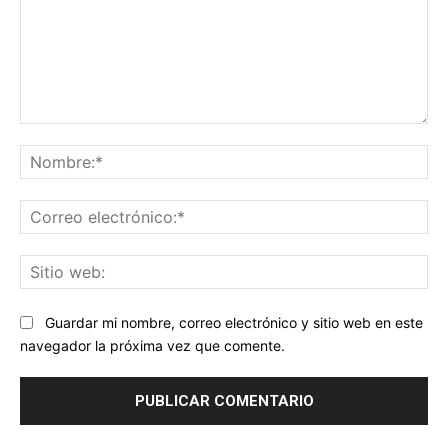
Comentario:
No
Co
ele
Sit
we
Guardar mi nombre, correo electrónico y sitio web en este
navegador la próxima vez que comente.