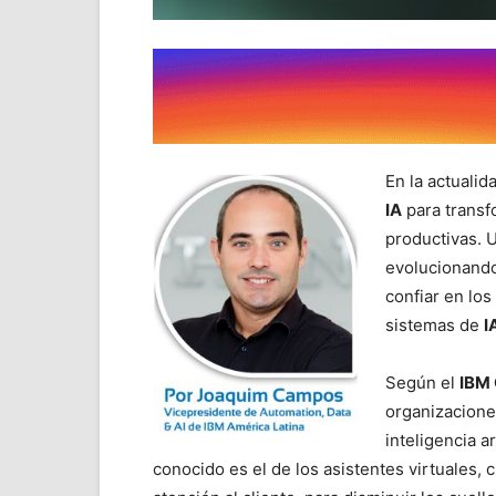
En la actuali
IA
para transf
productivas. U
evolucionando
confiar en lo
sistemas de
I
Según el
IBM 
organizacione
inteligencia a
conocido es el de los asistentes virtuales,