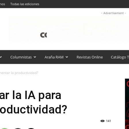
nos
Todas las ediciones
- Advertisement -
Columnistas
Araña RAM
Revistas Online
Catálogo T
entar la productividad?
 la IA para
roductividad?
141