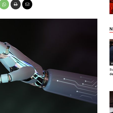
N
V
Su
de