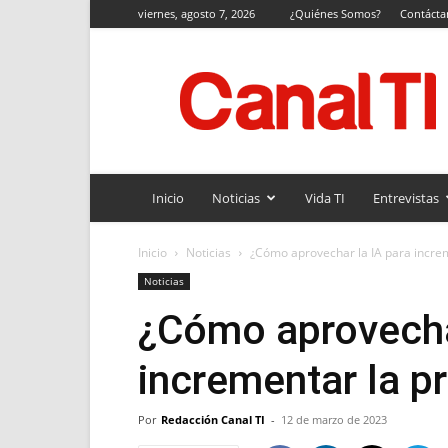
viernes, agosto 7, 2026
¿Quiénes Somos?
Contácta
Canal
TI
Inicio
Noticias
Vida TI
Entrevistas
Inicio
Noticias
¿Cómo aprovechar la IA para increm
Noticias
¿Cómo aprovechar
incrementar la p
Por
Redacción Canal TI
-
12 de marzo de 2023