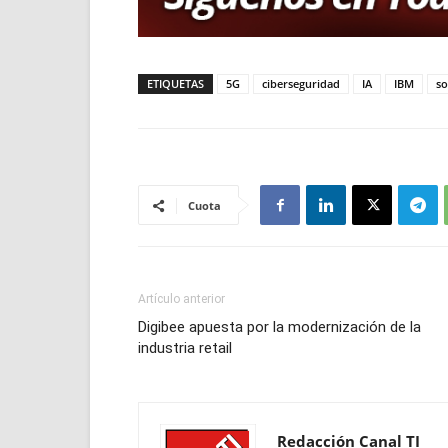
ETIQUETAS
5G
ciberseguridad
IA
IBM
so
Cuota
Artículo anterior
Digibee apuesta por la modernización de la
industria retail
Redacción Canal TI