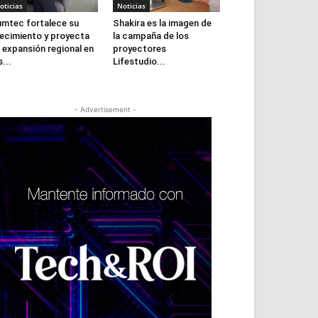
oticias
Noticias
mtec fortalece su
Shakira es la imagen de
ecimiento y proyecta
la campaña de los
 expansión regional en
proyectores
s...
Lifestudio...
- Advertisement -