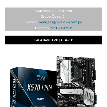
Ivan Venegas Botterin
Grupo Óvalo 24
Correo:
i.venegas@ovalo24.com.pe
Llamar al:
951 740 516
PLACA BASE AMD | AS4678PL