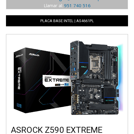
Llamar al:
951 740 516
PLACA BASE INTEL | AS4661PL
ASROCK Z590 EXTREME