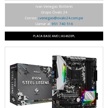
Ivan Venegas Botterin
Grupo Óvalo 24
Correo:
i.venegas@ovalo24.com.pe
Llamar al:
951 740 516
PLACA BASE AMD | AS4620PL