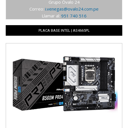
Grupo Óvalo 24
Correo:
i.venegas@ovalo24.com.pe
Llamar al:
951 740 516
PLACA BASE INTEL | AS4665PL