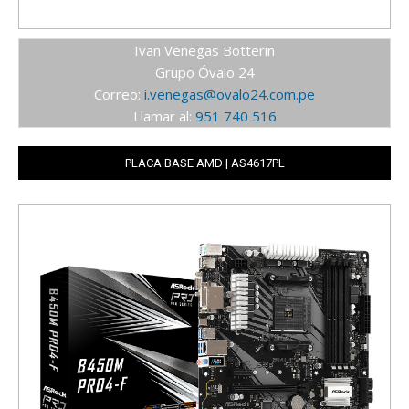
Ivan Venegas Botterin
Grupo Óvalo 24
Correo:
i.venegas@ovalo24.com.pe
Llamar al:
951 740 516
PLACA BASE AMD | AS4617PL