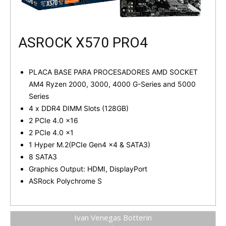
ASROCK X570 PRO4
PLACA BASE PARA PROCESADORES AMD SOCKET
AM4 Ryzen 2000, 3000, 4000 G-Series and 5000
Series
4 x DDR4 DIMM Slots (128GB)
2 PCIe 4.0 x16
2 PCIe 4.0 x1
1 Hyper M.2(PCIe Gen4 x4 & SATA3)
8 SATA3
Graphics Output: HDMI, DisplayPort
ASRock Polychrome S
Ivan Venegas Botterin