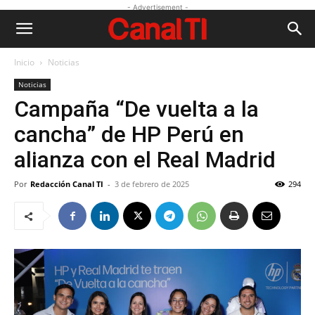
- Advertisement -
Inicio
Noticias
Noticias
Campaña “De vuelta a la
cancha” de HP Perú en
alianza con el Real Madrid
Por
Redacción Canal TI
-
3 de febrero de 2025
294