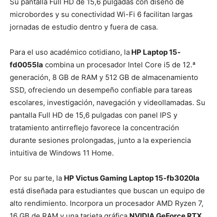
Su pantalla Full HD de 15,6 pulgadas con diseño de
microbordes y su conectividad Wi-Fi 6 facilitan largas
jornadas de estudio dentro y fuera de casa.
Para el uso académico cotidiano, la
HP Laptop 15-
fd0055la
combina un procesador Intel Core i5 de 12.ª
generación, 8 GB de RAM y 512 GB de almacenamiento
SSD, ofreciendo un desempeño confiable para tareas
escolares, investigación, navegación y videollamadas. Su
pantalla Full HD de 15,6 pulgadas con panel IPS y
tratamiento antirreflejo favorece la concentración
durante sesiones prolongadas, junto a la experiencia
intuitiva de Windows 11 Home.
Por su parte, la
HP Victus Gaming Laptop 15-fb3020la
está diseñada para estudiantes que buscan un equipo de
alto rendimiento. Incorpora un procesador AMD Ryzen 7,
16 GB de RAM y una tarjeta gráfica
NVIDIA GeForce RTX