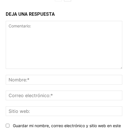
DEJA UNA RESPUESTA
Comentario:
No
Co
ele
Sit
we
Guardar mi nombre, correo electrónico y sitio web en este