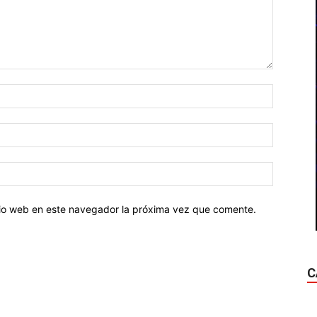
Nombre:
Correo
electróni
Sitio
web:
itio web en este navegador la próxima vez que comente.
C