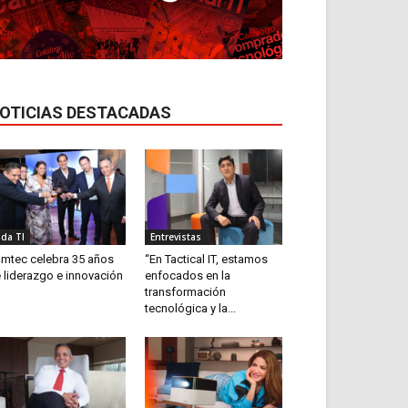
OTICIAS DESTACADAS
ida TI
Entrevistas
mtec celebra 35 años
“En Tactical IT, estamos
 liderazgo e innovación
enfocados en la
transformación
tecnológica y la...