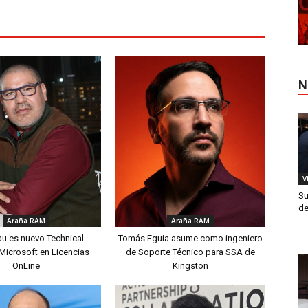
N
V
Su
de
Araña RAM
Araña RAM
au es nuevo Technical
Tomás Eguia asume como ingeniero
Microsoft en Licencias
de Soporte Técnico para SSA de
OnLine
Kingston