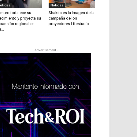
oticias
Noticias
mtec fortalece su
Shakira es la imagen de la
ecimiento y proyecta su
campaña de los
pansión regional en
proyectores Lifestudio...
...
- Advertisement -