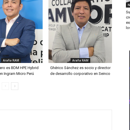
N
Su
cr
ex
los
Araña RAM
Araña RAM
ero es BDM HPE Hybrid
Ghérico Sánchez es socio y director
en Ingram Micro Perú
de desarrollo corporativo en Seinco