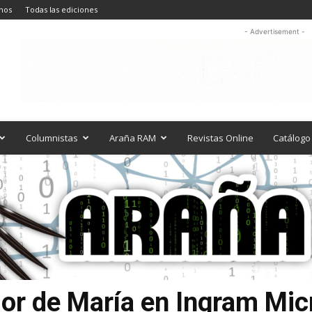
nos
Todas las ediciones
- Advertisement -
Columnistas
Araña RAM
Revistas Online
Catálogo 
lor de María en Ingram Mic