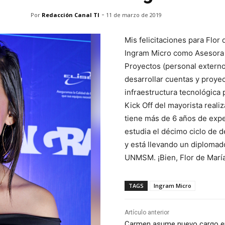
-
Por
Redacción Canal TI
11 de marzo de 2019
Mis felicitaciones para Flo
Ingram Micro como Asesora C
Proyectos (personal externo
desarrollar cuentas y proyec
infraestructura tecnológica 
Kick Off del mayorista rea
tiene más de 6 años de exper
estudia el décimo ciclo de 
y está llevando un diplomad
UNMSM. ¡Bien, Flor de María
TAGS
Ingram Micro
Artículo anterior
Carmen asume nuevo cargo e