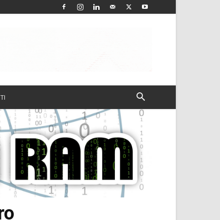
TI
ro