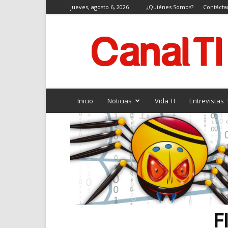
jueves, agosto 6, 2026
¿Quiénes Somos?
Contácta
Canal
TI
Inicio
Noticias
Vida TI
Entrevistas
F