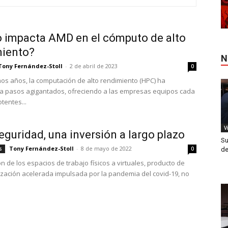
 impacta AMD en el cómputo de alto
miento?
N
Tony Fernández-Stoll
-
2 de abril de 2023
0
imos años, la computación de alto rendimiento (HPC) ha
a pasos agigantados, ofreciendo a las empresas equipos cada
tentes...
V
eguridad, una inversión a largo plazo
Su
Tony Fernández-Stoll
-
8 de mayo de 2022
s
0
de
n de los espacios de trabajo físicos a virtuales, producto de
lización acelerada impulsada por la pandemia del covid-19, no