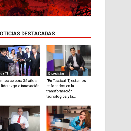
OTICIAS DESTACADAS
ida TI
Entrevistas
mtec celebra 35 años
“En Tactical IT, estamos
 liderazgo e innovación
enfocados en la
transformación
tecnológica y la...