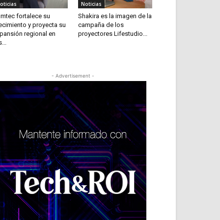
oticias
Noticias
mtec fortalece su
Shakira es la imagen de la
ecimiento y proyecta su
campaña de los
pansión regional en
proyectores Lifestudio...
...
- Advertisement -