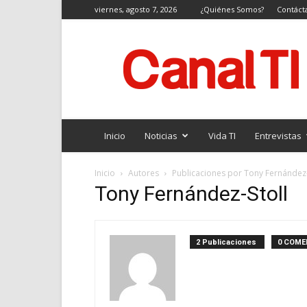
viernes, agosto 7, 2026
¿Quiénes Somos?
Contáct
Canal
TI
Inicio
Noticias
Vida TI
Entrevistas
Inicio
Autores
Publicaciones por Tony Fernández-
Tony Fernández-Stoll
2 Publicaciones
0 COME