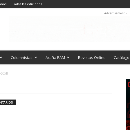
anos
Todas las ediciones
- Advertisement -
Columnistas
Araña RAM
Revistas Online
Catálogo 
Stoll
NTARIOS