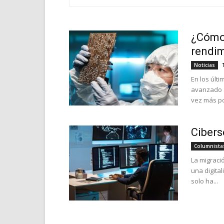
¿Cómo
rendi
Noticias
En los últ
avanzado 
vez más po
Cibers
Columnista
La migració
una digita
solo ha...