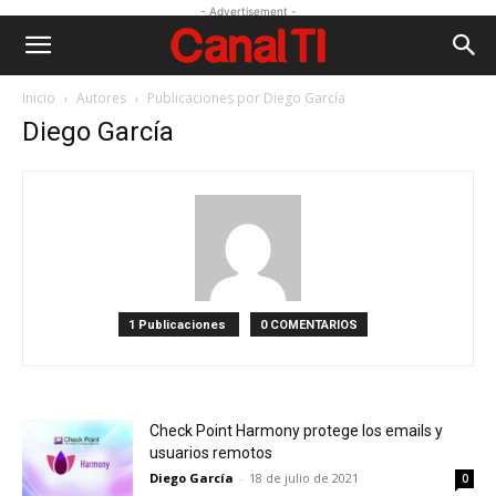
- Advertisement -
Inicio
Autores
Publicaciones por Diego García
Diego García
1 Publicaciones
0 COMENTARIOS
Check Point Harmony protege los emails y
usuarios remotos
Diego García
-
18 de julio de 2021
0